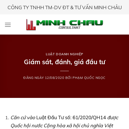
Skip
CÔNG TY TNHH TM-DV ĐT & TƯ VẤN MINH CHÂU
to
content
LUẬT DOANH NGHIỆP
Giám sát, đánh, giá đầu tư
ĐĂNG NGÀY
12/08/2020
BỞI
PHẠM QUỐC NGỌC
Căn cứ vào
Luật Đầu Tư số: 61/2020/QH14
được
Quốc hội nước Cộng hòa xã hội chủ nghĩa Việt