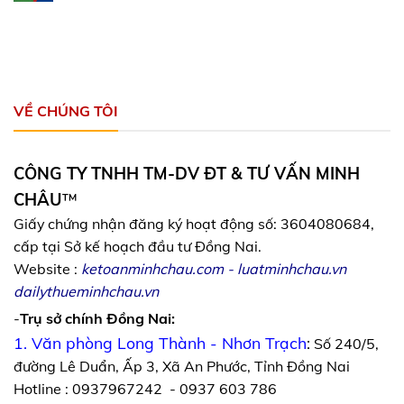
VỀ CHÚNG TÔI
CÔNG TY TNHH TM-DV ĐT & TƯ VẤN MINH
CHÂU
™
Giấy chứng nhận đăng ký hoạt động số: 3604080684,
cấp tại Sở kế hoạch đầu tư Đồng Nai.
Website :
ketoanminhchau.com
-
luatminhchau.vn
dailythueminhchau.vn
-
Trụ sở chính Đồng Nai:
1. Văn phòng Long Thành - Nhơn Trạch
:
Số 240/5,
đường Lê Duẩn, Ấp 3, Xã An Phước, Tỉnh Đồng Nai
Hotline : 0937967242 - 0937 603 786