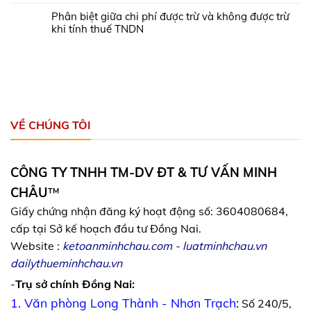
Phân biệt giữa chi phí được trừ và không được trừ
khi tính thuế TNDN
VỀ CHÚNG TÔI
CÔNG TY TNHH TM-DV ĐT & TƯ VẤN MINH
CHÂU
™
Giấy chứng nhận đăng ký hoạt động số: 3604080684,
cấp tại Sở kế hoạch đầu tư Đồng Nai.
Website :
ketoanminhchau.com
-
luatminhchau.vn
dailythueminhchau.vn
-
Trụ sở chính Đồng Nai:
1. Văn phòng Long Thành - Nhơn Trạch
:
Số 240/5,