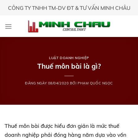
Skip
CÔNG TY TNHH TM-DV ĐT & TƯ VẤN MINH CHÂU
to
content
LUẬT DOANH NGHIỆP
Thuế môn bài là gì?
ĐĂNG NGÀY
08/04/2020
BỞI
PHẠM QUỐC NGỌC
Thuế môn bài được hiểu đơn giản là mức thuế
doanh nghiệp phải đóng hàng năm dựa vào vốn