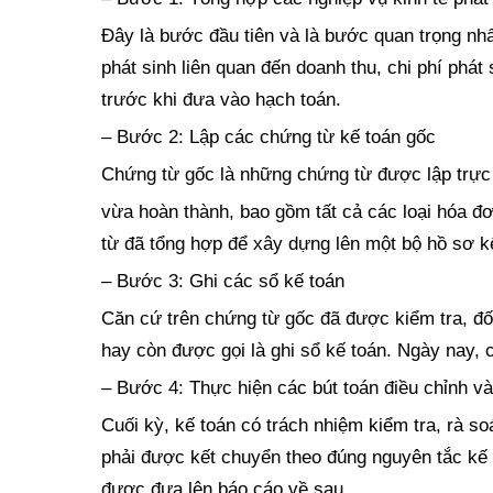
Đây là bước đầu tiên và là bước quan trọng nh
phát sinh liên quan đến doanh thu, chi phí phát
trước khi đưa vào hạch toán.
– Bước 2: Lập các chứng từ kế toán gốc
Chứng từ gốc là những chứng từ được lập trực t
vừa hoàn thành, bao gồm tất cả các loại hóa đơ
từ đã tổng hợp để xây dựng lên một bộ hồ sơ k
– Bước 3: Ghi các sổ kế toán
Căn cứ trên chứng từ gốc đã được kiểm tra, đối
hay còn được gọi là ghi sổ kế toán. Ngày nay, 
– Bước 4: Thực hiện các bút toán điều chỉnh v
Cuối kỳ, kế toán có trách nhiệm kiểm tra, rà soá
phải được kết chuyển theo đúng nguyên tắc kế 
được đưa lên báo cáo về sau.