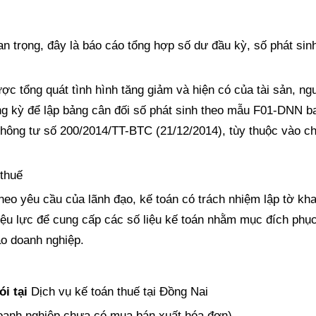
g quan trọng, đây là báo cáo tổng hợp số dư đầu kỳ, số phát si
ợc tổng quát tình hình tăng giảm và hiện có của tài sản, n
ng kỳ để lập bảng cân đối số phát sinh theo mẫu F01-DNN
hông tư số 200/2014/TT-BTC (21/12/2014), tùy thuộc vào ch
 thuế
eo yêu cầu của lãnh đạo, kế toán có trách nhiệm lập tờ khai
ệu lực để cung cấp các số liệu kế toán nhằm mục đích phục
ạo doanh nghiệp.
gói
tại
Dịch vụ kế toán thuế tại Đồng Nai
doanh nghiệp chưa có mua bán xuất hóa đơn)