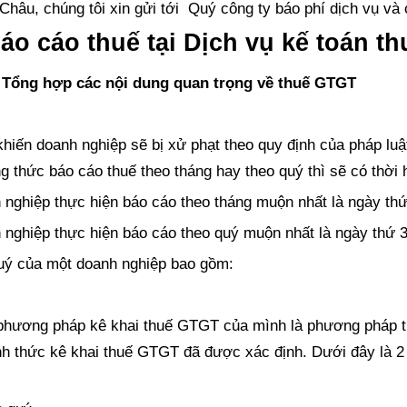
âu, chúng tôi xin gửi tới Quý công ty báo phí dịch vụ và 
áo cáo thuế tại Dịch vụ kế toán th
ì? Tổng hợp các nội dung quan trọng về thuế GTGT
hiến doanh nghiệp sẽ bị xử phạt theo quy định của pháp luậ
 thức báo cáo thuế theo tháng hay theo quý thì sẽ có thời 
 nghiệp thực hiện báo cáo theo tháng muộn nhất là ngày thứ 
 nghiệp thực hiện báo cáo theo quý muộn nhất là ngày thứ 30
quý của một doanh nghiệp bao gồm:
 phương pháp kê khai thuế GTGT của mình là phương pháp tr
ình thức kê khai thuế GTGT đã được xác định. Dưới đây là 