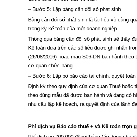
– Bước 5: Lập bảng cân đối số phát sinh
Bảng cân đối số phát sinh là tài liệu vô cùn
trong kỳ kế toán của một doanh nghiệp.
Thông qua bảng cân đối số phát sinh sẽ thấy đư
Kế toán dựa trên các số liệu được ghi nhận tro
(26/08/2016) hoặc mẫu S06-DN ban hành theo t
cơ quan chức năng.
– Bước 6: Lập bộ báo cáo tài chính, quyết toán
Định kỳ theo quy định của cơ quan Thuế hoặc th
theo đúng mẫu đã được ban hành và đang có hi
nhu cầu lập kế hoạch, ra quyết định của lãnh đ
Phí dịch vụ
B
áo cáo thuế
+ và K
ế toán trọn 
Phí dịch vụ 700.000 đồng/tháng (áp dụng cho 