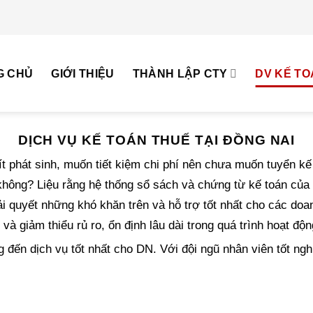
G CHỦ
GIỚI THIỆU
THÀNH LẬP CTY
DV KẾ TO
DỊCH VỤ KẾ TOÁN THUẾ TẠI ĐỒNG NAI
t phát sinh, muốn tiết kiệm chi phí nên chưa muốn tuyển kế
không? Liệu rằng hệ thống sổ sách và chứng từ kế toán của
ải quyết những khó khăn trên và hỗ trợ tốt nhất cho các d
 và giảm thiểu rủ ro, ổn định lâu dài trong quá trình hoạt đ
 đến dịch vụ tốt nhất cho DN. Với đội ngũ nhân viên tốt ngh