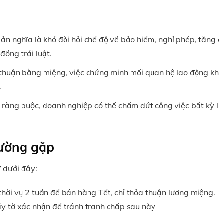
ản nghĩa là khó đòi hỏi chế độ về bảo hiểm, nghỉ phép, tăng c
đồng trái luật.
 thuận bằng miệng, việc chứng minh mối quan hệ lao động kh
.
 ràng buộc, doanh nghiệp có thể chấm dứt công việc bất kỳ l
hường gặp
ư dưới đây:
thời vụ 2 tuần để bán hàng Tết, chỉ thỏa thuận lương miệng.
y tờ xác nhận để tránh tranh chấp sau này