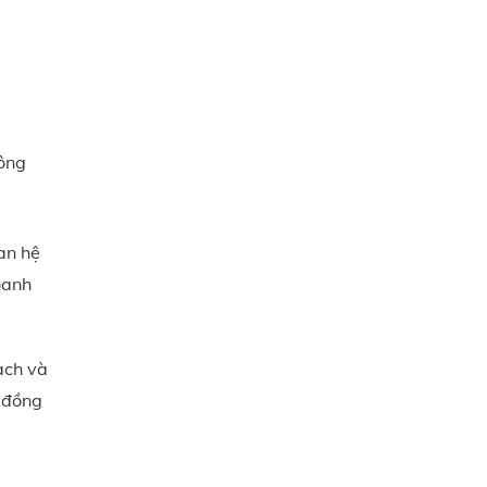
công
an hệ
oanh
ạch và
, đồng