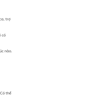
a, trợ
i có
úc nào.
 Có thể