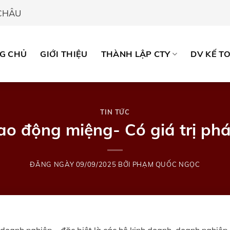
 CHÂU
G CHỦ
GIỚI THIỆU
THÀNH LẬP CTY
DV KẾ T
TIN TỨC
ao động miệng- Có giá trị phá
ĐĂNG NGÀY
09/09/2025
BỞI
PHẠM QUỐC NGỌC