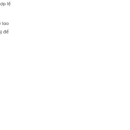
ợp lệ
 lao
) để