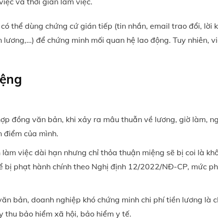
việc và thời gian làm việc.
ó thể dùng chứng cứ gián tiếp (tin nhắn, email trao đổi, lời 
lương,…) để chứng minh mối quan hệ lao động. Tuy nhiên, v
iệng
ợp đồng văn bản, khi xảy ra mâu thuẫn về lương, giờ làm, ng
n điểm của mình.
làm việc dài hạn nhưng chỉ thỏa thuận miệng sẽ bị coi là kh
ể bị phạt hành chính theo Nghị định 12/2022/NĐ-CP, mức ph
ăn bản, doanh nghiệp khó chứng minh chi phí tiền lương là c
uy thu bảo hiểm xã hội, bảo hiểm y tế.