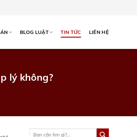
OÁN
BLOG LUẬT
TIN TỨC
LIÊN HỆ
p lý không?