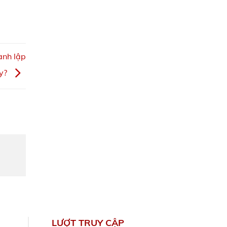
ành lập
ty?
LƯỢT TRUY CẬP