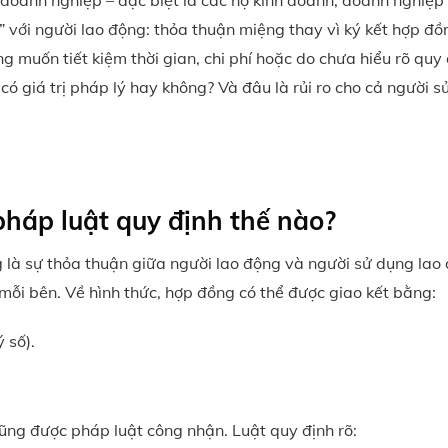
 doanh nghiệp – đặc biệt là các hộ kinh doanh, doanh nghiệp
” với người lao động: thỏa thuận miệng thay vì ký kết hợp đồ
 muốn tiết kiệm thời gian, chi phí hoặc do chưa hiểu rõ quy 
ó giá trị pháp lý hay không? Và đâu là rủi ro cho cả người s
háp luật quy định thế nào?
 là sự thỏa thuận giữa người lao động và người sử dụng lao
 mỗi bên. Về hình thức, hợp đồng có thể được giao kết bằng:
 số).
ũng được pháp luật công nhận. Luật quy định rõ: