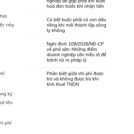
nghiệp dễ gặp phải khi xuất
hoá đơn trước khi nhận tiền
khai
Có bắt buộc phải có con dấu
iệc này
riêng khi mới thành lập công
ty không
Nghị định 109/2026/NĐ-CP
về phá sản: Những điểm
doanh nghiệp cần hiểu rõ để
tránh rủi ro pháp lý
hỉ
Phân biệt giữa chi phí được
trừ và không được trừ khi
tính thuế TNDN
ông ký
ạt lên
hi phí